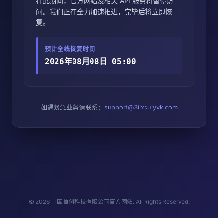
在此期间，官方网站及相关 API 服务将暂停访
问。我们正在全力加速推进，完毕后将立即恢
复。
预计全线恢复时间
2026年08月08日 05:00
如遇紧急业务请联系：
support@3iixsuiyvk.com
© 2026 中国首创科技有限公司官方网站. All Rights Reserved.